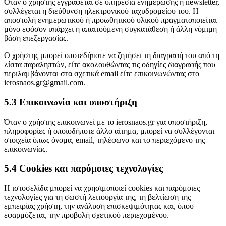
Όταν ο χρήστης εγγράφεται σε υπηρεσία ενημέρωσης ή newsletter,
συλλέγεται η διεύθυνση ηλεκτρονικού ταχυδρομείου του. Η
αποστολή ενημερωτικού ή προωθητικού υλικού πραγματοποιείται
μόνο εφόσον υπάρχει η απαιτούμενη συγκατάθεση ή άλλη νόμιμη
βάση επεξεργασίας.
Ο χρήστης μπορεί οποτεδήποτε να ζητήσει τη διαγραφή του από τη
λίστα παραληπτών, είτε ακολουθώντας τις οδηγίες διαγραφής που
περιλαμβάνονται στα σχετικά email είτε επικοινωνώντας στο
ierosnaos.gr@gmail.com.
5.3 Επικοινωνία και υποστήριξη
Όταν ο χρήστης επικοινωνεί με το ierosnaos.gr για υποστήριξη,
πληροφορίες ή οποιοδήποτε άλλο αίτημα, μπορεί να συλλέγονται
στοιχεία όπως όνομα, email, τηλέφωνο και το περιεχόμενο της
επικοινωνίας.
5.4 Cookies και παρόμοιες τεχνολογίες
Η ιστοσελίδα μπορεί να χρησιμοποιεί cookies και παρόμοιες
τεχνολογίες για τη σωστή λειτουργία της, τη βελτίωση της
εμπειρίας χρήστη, την ανάλυση επισκεψιμότητας και, όπου
εφαρμόζεται, την προβολή σχετικού περιεχομένου.