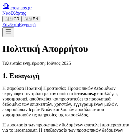
ierosnaos
.gr
Ναοί
Χάρτης
🇬🇷 GR
🇬🇧 EN
Σύνδεση
Εγγραφή
Πολιτική Απορρήτου
Τελευταία ενημέρωση: Ιούνιος 2025
1. Εισαγωγή
Η παρούσα Πολιτική Προστασίας Προσωπικών Δεδομένων
περιγράφει τον τρόπο με τον οποίο το
ierosnaos.gr
συλλέγει,
χρησιμοποιεί, αποθηκεύει και προστατεύει τα προσωπικά
δεδομένα των επισκεπτών, χρηστών, εγγεγραμμένων μελών,
εκπροσώπων Ιερών Ναών και λοιπών προσώπων που
χρησιμοποιούν τις υπηρεσίες της ιστοσελίδας.
Η προστασία των προσωπικών δεδομένων αποτελεί προτεραιότητα
για το ierosnaos.gr. Η επεξεργασία των προσωπικών δεδομένων