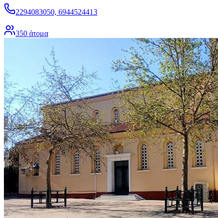
2294083050, 6944524413
350
άτομα